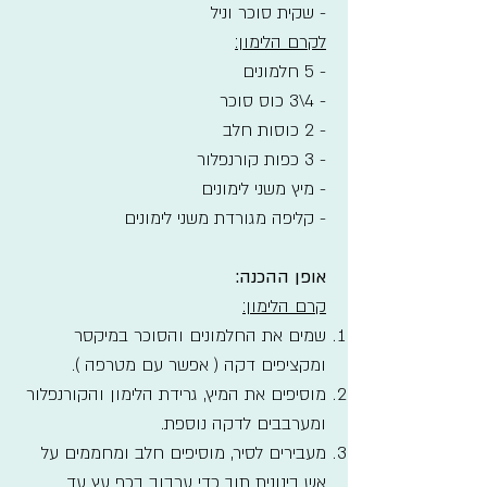
- שקית סוכר וניל
לקרם הלימון:
- 5 חלמונים
- 4\3 כוס סוכר
- 2 כוסות חלב
- 3 כפות קורנפלור
- מיץ משני לימונים
- קליפה מגורדת משני לימונים
אופן ההכנה:
קרם הלימון:
שמים את החלמונים והסוכר במיקסר
ומקציפים דקה ( אפשר עם מטרפה ).
מוסיפים את המיץ, גרידת הלימון והקורנפלור
ומערבבים לדקה נוספת.
מעבירים לסיר, מוסיפים חלב ומחממים על
אש בינונית תוך כדי ערבוב בכף עץ עד