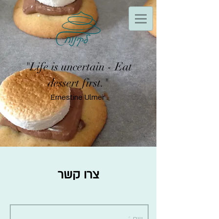
"Life is uncertain - Eat
dessert first."
Ernestine Ulmer
צרו קשר
שם