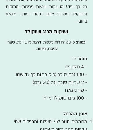
כל כך יפה! הנשיקות יוצאות פריכות ומתוקות
והשוקולד משדרג אותן בכמה רמות... מומלץ
בחום.
נשיקות מרנג ושוקולד
כמות:
כ-60 יחידות קטנות
.
דרגת קושי:
קל.
כשר
לפסח, פרווה.
חומרים:
- 4 חלבונים
- 180 גרם סוכר (כוס פחות כף גדושה).
- 2 שקיות סוכר וניל (20 גרם)
- קורט מלח
- 100 גרם שוקולד מריר
אופן ההכנה:
מחממים תנור ל75 מעלות ומרפדים שתי
תבניות תנור בניירות אפייה.