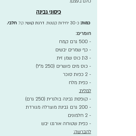
כולם בעצם).
כיסוני גבינה
כמות:
כ-30 יחידות קטנות
.
דרגת קושי:
קל.
חלבי.
חומרים:
- 500 גרם קמח
- כף שמרים יבשים
- 3\1 כוס שמן זית
- כוס מים פושרים (250 מ"ל)
- 2 כפות סוכר
- כפית מלח
למלית:
- קופסת גבינה בולגרית (250 גרם)
- 200 גרם גבינת מוצרלה מגורדת
- 2 חלמונים
- כפית שטוחה אורגנו יבש
להברשה: