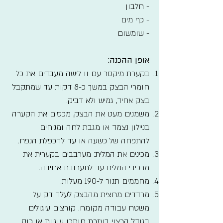
- חלבון
- כף מים
- שומשום
אופן ההכנה:
בקערת מיקסר עם וו לישה מעבדים את כל
חומרי הבצק במשך כ-8 דקות עד שמתקבל
בצק אחיד, גמיש ולא דביק.
משמנים מעט את הבצק, מכסים את הקערה
בניילון נצמד או מגבת לחה ומניחים
להתפחה של כשעה או עד להכפלת הנפח.
מכינים את המלית: מערבבים בקערית את
מרכיבי המלית עד לתערובת אחידה.
מחממים תנור ל-190 מעלות.
מרדדים מחצית מהבצק לעלה דק על
משטח עבודה מקומח. קורצים עיגולים
בגודל הרצוי בעזרת חותכן עוגיות או כוס.