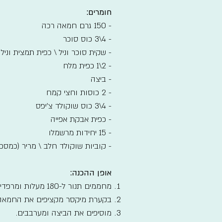
חומרים:
- 150 גרם חמאה רכה
- 4\3 כוס סוכר
- שקית סוכר וניל \ כפית תמצית וניל
- 2\1 כפית מלח
- ביצה
- 2 כוסות וחצי קמח
- 4\3 כוס שוקולד צ'יפס
- כפית אבקת אפייה
- 15 יחידות מרשמלו
- קוביות שוקולד חלב \ מריר (כמספר
אופן ההכנה:
מחממים תנור ל-180 מעלות ומרפדים תבניות תנור בניירות אפייה.
בקערת מיקסר מקציפים את החמאה, 
מוסיפים את הביצה ומערבבים.