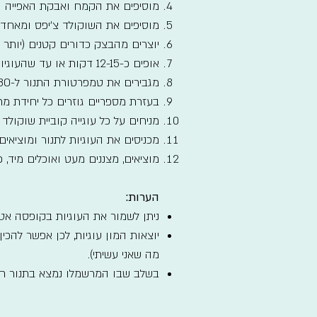
מוסיפים את הקמח ואבקת האפייה ו
מוסיפים את השוקולד צ'יפס ומאחדי
יוצרים מהבצק כדורים קטנים (יותר ק
אופים כ-12-15 דקות או עד שהעוגיות מזהיבות. מצננים לטמפרטורת החדר.
מגבירים את טמפרטורת התנור ל-230 מעלות ומכוונים למצב גריל.
בעזרת מספריים גוזרים כל יחידת מרשמלו ל
מניחים על כל עוגייה קוביית שוקולד
מכניסים את העוגיות לתנור ומוציאי
מוציאים, מצננים מעט ואוכלים מיד,
הערות:
ניתן לשמור את העוגיות בקופסה אט
יוצאות המון עוגיות, לכן אפשר להכ
מה שאני עשיתי).
בשלב שבו המרשמלו נמצא בתנור חשו