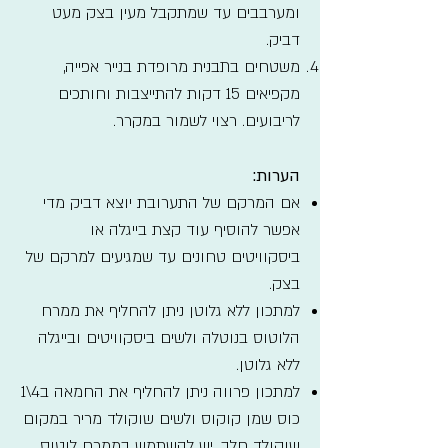
ומערבבים עד שמתקבל מעין בצק מעט
דביק.
משטחים בתבנית מרופדת בנייר אפייה,
מקפיאים 15 דקות להתייצבות וחותכים
לריבועים. רצוי לשמור במקרר.
הערות:
אם המרקם של התערובת יוצא דביק מדי
אפשר להוסיף עוד קצת בייגלה או
ביסקוויטים טחונים עד שמגיעים למרקם של
בצק.
למתכון ללא גלוטן ניתן להחליף את ממרח
הלוטוס בנוטלה ולשים ביסקוויטים ובייגלה
ללא גלוטן.
למתכון פרווה ניתן להחליף את החמאה ב4\1
כוס שמן קוקוס ולשים שוקולד מריר במקום
שוקולד חלב. יש להשתמש בממרח לוטוס.