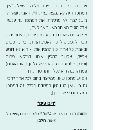
שביקש. כל בקשה הייתה מלווה בשאלה "איך
המתכון הזה לא נמצא באתר!?". האמת שאין לי
מושג למה לא פרסמתי את המתכון עד עכשיו,
אבל מוטב מאוחר מאשר אף פעם(:
אני מזהירה אתכם, ברגע שתכינו פעם אחת יהיה
קשה להפסיק להכין ולאכול. המתכון כל כך פשוט
ובאמת כל אחד יכול להכין אותו - הוא לא דורש
אפייה, אפשר להכין אותו בגרסא פרווה
(וטבעונית!) וגם בגרסא ללא גלוטן (ראו הערות)
וזמן ההכנה הוא לכל היותר 10 דקות!
אם יש מתכון שאני ממליצה בחום לכל אחד להכין,
גם מי שאין לו ניסיון במטבח בכלל, זה המתכון
הזה. תודו לי אחר כך(;
״ריבועים״
כמות:
תבנית מלבנית 20x24 ס״מ.
דרגת קושי:
קל
מאוד.
חלבי.