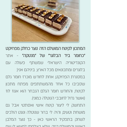
המתכון לקינוח המושלם הזה נוצר כחלק מפרויקט
"כחומר ביד הבלוגר" של "מנטקה"
​ - אתר
הקונדיטוריה הישראלי שמשתף פעולה עם
בלוגרים ומתכונאים מכל הארץ, ביניהם אני(:
במסגרת הפרויקט, אחת לחודש מוכרז חומר גלם
שסביבו כל אחד מהמשתתפים מפתח מתכון
לקינוח, והחודש חומר הגלם הנבחר הוא אגוז לוז
(אושר גדול לחובבי הנוטלה כמוני).
התחשק לי ליצור קינוח אישי ואסתטי אבל גם
מושחת וטעים, והיה לי ברור שנוטלה ונוגט הולכים
לשחק בתפקיד הראשי כאן - כך נוצר המלבן
האישי והמושלם הזה, שלא הצלחתי למצוא לו שם