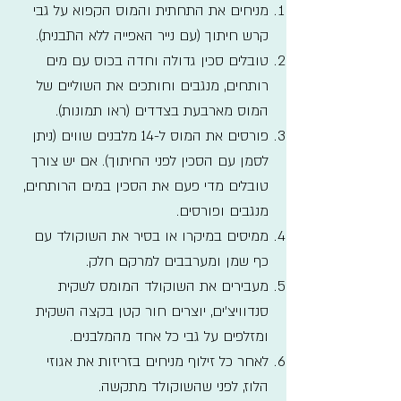
מניחים את התחתית והמוס הקפוא על גבי
קרש חיתוך (עם נייר האפייה ללא התבנית).
טובלים סכין גדולה וחדה בכוס עם מים
רותחים, מנגבים וחותכים את השוליים של
המוס מארבעת בצדדים (ראו תמונות).
פורסים את המוס ל-14 מלבנים שווים (ניתן
לסמן עם הסכין לפני החיתוך). אם יש צורך
טובלים מדי פעם את הסכין במים הרותחים,
מנגבים ופורסים.
ממיסים במיקרו או בסיר את השוקולד עם
כף שמן ומערבבים למרקם חלק.
מעבירים את השוקולד המומס לשקית
סנדוויצ'ים, יוצרים חור קטן בקצה השקית
ומזלפים על גבי כל אחד מהמלבנים.
לאחר כל זילוף מניחים בזריזות את אגוזי
הלוז, לפני שהשוקולד מתקשה.