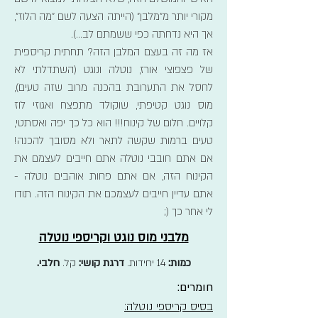
מקורי יותר מ"מלבן" (הייתה הצעה לשם "מה הלוז",
אך היא נדחתה כפי ששמתם לב...).
אז מה זה בעצם המלבן הזה? תחתית קריספית
של פצפוצי אורז, נוטלה ונוגט (השתדלתי לא
לחסל את התערובת בהכנה מרוב שזה טעים),
מוס נוגט קטיפתי, שוקולד מתפצח ואגוזי לוז
קלויים. חלום של קינוח!!! הוא כל כך יפה ואסתטי,
טעים ברמות שקשה לתאר ולא מסובך להכנה!
אם אתם חובבי נוטלה אתם חייבים לעצמם את
הקינוח הזה, אם אתם פחות אוהבים נוטלה -
אתם עדיין חייבים לעצמכם את הקינוח הזה. תודו
לי אחר כך (;
מלבני מוס נוגט וקריספי נוטלה
כמות:
14 יחידות.
דרגת קושי:
קל.
חלבי.
חומרים:
בסיס קריספי נוטלה: